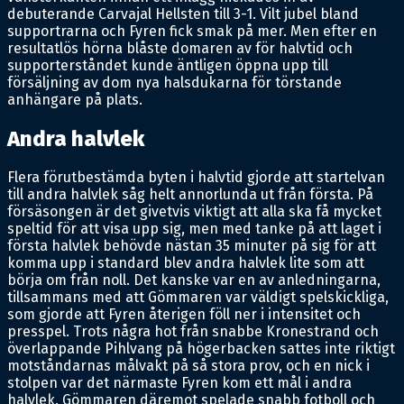
debuterande Carvajal Hellsten till 3-1. Vilt jubel bland
supportrarna och Fyren fick smak på mer. Men efter en
resultatlös hörna blåste domaren av för halvtid och
supporterståndet kunde äntligen öppna upp till
försäljning av dom nya halsdukarna för törstande
anhängare på plats.
Andra halvlek
Flera förutbestämda byten i halvtid gjorde att startelvan
till andra halvlek såg helt annorlunda ut från första. På
försäsongen är det givetvis viktigt att alla ska få mycket
speltid för att visa upp sig, men med tanke på att laget i
första halvlek behövde nästan 35 minuter på sig för att
komma upp i standard blev andra halvlek lite som att
börja om från noll. Det kanske var en av anledningarna,
tillsammans med att Gömmaren var väldigt spelskickliga,
som gjorde att Fyren återigen föll ner i intensitet och
presspel. Trots några hot från snabbe Kronestrand och
överlappande Pihlvang på högerbacken sattes inte riktigt
motståndarnas målvakt på så stora prov, och en nick i
stolpen var det närmaste Fyren kom ett mål i andra
halvlek. Gömmaren däremot spelade snabb fotboll och