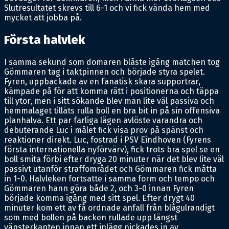
Slutresultatet skrevs till 6-1 och vi fick vända hem med
mycket att jobba på.
Första halvlek
I samma sekund som domaren blåste igång matchen tog
Gömmaren tag i taktpinnen och började styra spelet.
Fyren, uppbackade av en fanatisk skara supportrar,
kämpade på för att komma rätt i positionerna och täppa
till ytor, men i sitt sökande blev man lite väl passiva och
hemmalaget tilläts rulla boll en bra bit in på sin offensiva
planhalva. Ett par farliga lägen avlöste varandra och
debuterande Luc i målet fick visa prov på spänst och
reaktioner direkt. Luc, fostrad i PSV Eindhoven (Fyrens
första internationella nyförvärv), fick trots bra spel se en
boll smita förbi efter dryga 20 minuter när det blev lite väl
passivt utanför straffområdet och Gömmaren fick måtta
in 1-0. Halvleken fortsatte i samma form och tempo och
Gömmaren hann göra både 2, och 3-0 innan Fyren
började komma igång med sitt spel. Efter drygt 40
minuter kom ett av få ordnade anfall från blågulrandigt
som med bollen på backen rullade upp längst
vänsterkanten innan ett inlägg nickades in av