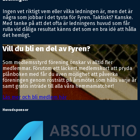
Ingen vet riktigt vem eller vilka ledningen är, men det är
några som jobbar i det tysta för Fyren. Taktiskt? Kanske.
Med tanke på att det ofta är ledningens huvud som får
rulla vid dåliga resultat känns det som en bra idé att hålla
det hemligt.
Vill du bli en del av Fyren?
Som medlemsstyrd förening önskar vi alltid fler
medlemmar. Förutom ett läckert medlemskort att pryda
plånboken med får du även möjlighet att påverka
föreningen genom rösträtt på årsmötet som hålls varje år
samt gratis inträde till alla våra hemmamatcher!
Läs mer och bli medlem här
Huvudsponsor