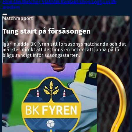
Hem
Om
Matcher
Statistik
Kontakt
Shop
Logga in
Bli
medlem
Matchrapport
Tung start på försäsongen
Igår inledde BK Fyren sitt försäsongsmatchande och det
märktes direkt att det finns en hel del att jobba på för
blågulrandigt inför säsongsstarten.