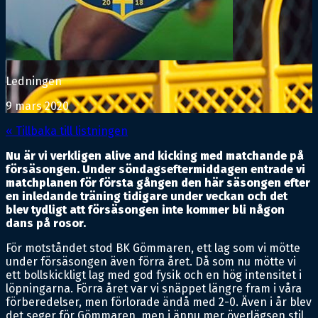
Ledningen
9 mars 2020
« Tillbaka till listningen
Nu är vi verkligen alive and kicking med matchande på
försäsongen. Under söndagseftermiddagen entrade vi
matchplanen för första gången den här säsongen efter
en inledande träning tidigare under veckan och det
blev tydligt att försäsongen inte kommer bli någon
dans på rosor.
För motståndet stod BK Gömmaren, ett lag som vi mötte
under försäsongen även förra året. Då som nu mötte vi
ett bollskickligt lag med god fysik och en hög intensitet i
löpningarna. Förra året var vi snäppet längre fram i våra
förberedelser, men förlorade ändå med 2-0. Även i år blev
det seger för Gömmaren, men i ännu mer överlägsen stil.