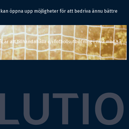
 kan öppna upp möjligheter för att bedriva ännu bättre
 är att tillhandahålla en fotbollsutbildning i nivå med så