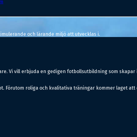
em
mulerande och lärande miljö att utvecklas i.
re. Vi vill erbjuda en gedigen fotbollsutbildning som skapar 
örutom roliga och kvalitativa träningar kommer laget att delt