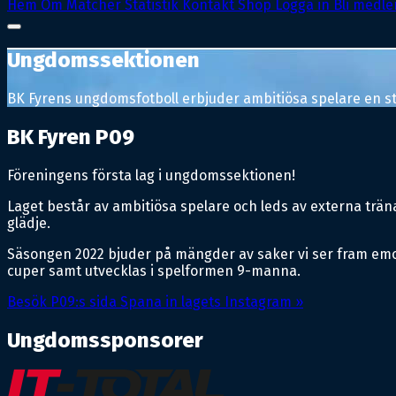
Hem
Om
Matcher
Statistik
Kontakt
Shop
Logga in
Bli medl
Ungdomssektionen
BK Fyrens ungdomsfotboll erbjuder ambitiösa spelare en sti
BK Fyren P09
Föreningens första lag i ungdomssektionen!
Laget består av ambitiösa spelare och leds av externa träna
glädje.
Säsongen 2022 bjuder på mängder av saker vi ser fram emot. F
cuper samt utvecklas i spelformen 9-manna.
Besök P09:s sida
Spana in lagets Instagram »
Ungdomssponsorer