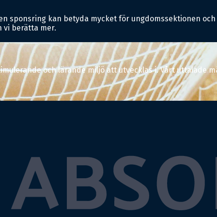
liten sponsring kan betyda mycket för ungdomssektionen och
 vi berätta mer.
ulerande och lärande miljö att utvecklas i. Vårt uttalade mål