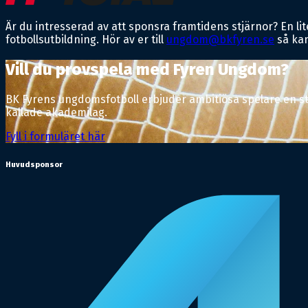
Är du intresserad av att sponsra framtidens stjärnor? En 
fotbollsutbildning. Hör av er till
ungdom@bkfyren.se
så kan
Vill du provspela med Fyren Ungdom?
BK Fyrens ungdomsfotboll erbjuder ambitiösa spelare en stim
kallade akademilag.
Fyll i formuläret här
Huvudsponsor